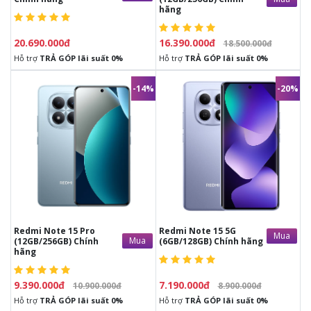
hãng
20.690.000đ
16.390.000đ
18.500.000đ
Hỗ trợ
TRẢ GÓP lãi suất 0%
Hỗ trợ
TRẢ GÓP lãi suất 0%
-14%
-20%
9.390.000đ
7.190.000đ
10.900.000đ
8.900.000đ
-
Đầy đủ phụ kiện
từ nhà sản xuất.
-
Đầy đủ phụ kiện
từ nhà sản xuất.
-
1 đổi 1 trong vòng
30 ngày
nếu
-
1 đổi 1 trong vòng
30 ngày
nếu
có lỗi phần cứng từ nhà sản xuất
có lỗi phần cứng từ nhà sản xuất
-
Bảo hành
12 tháng
chính hãng
-
Bảo hành
12 tháng
chính hãng
tại trung bảo hành Chính hãng
tại trung bảo hành Chính hãng
Redmi Note 15 Pro
Redmi Note 15 5G
Mua
Mua
(12GB/256GB) Chính
(6GB/128GB) Chính hãng
hãng
9.390.000đ
7.190.000đ
10.900.000đ
8.900.000đ
Hỗ trợ
TRẢ GÓP lãi suất 0%
Hỗ trợ
TRẢ GÓP lãi suất 0%