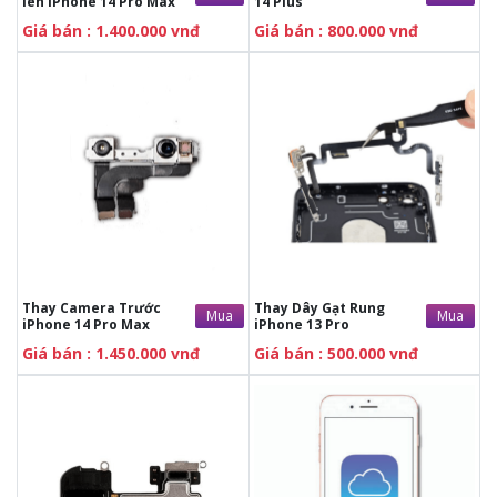
lên iPhone 14 Pro Max
14 Plus
hài lòng.
hài lòng.
Tặng ngay voucher trị
Tặng ngay vocher trị
Giá bán : 1.400.000 vnđ
Giá bán : 800.000 vnđ
giá
2.000.000 đồng.
giá
2.000.000 đồng.
Tặng
cường lực trị giá 50k
TẶNG
Cường lực trị giá
50K
Giảm 5-15%
khi sử dụng
Gift Card
TẶNG
Ốp lưng trị giá
100K
Miễn phí
kiểm tra máy, tư
vấn tổng đài. Sấy máy điện
MIỄN PHÍ
vệ sinh máy trị giá
150K
thoại, kích nguồn cho 100%
khách hàng.
Tặng VOUCHER trị giá 2.000.000đ
Hoàn tiền 100%
khách
hàng sửa chữa điện thoại,
máy tính, máy tính bảng,
Thay Camera Trước
Thay Dây Gạt Rung
Mua
Mua
Apple Watch,.. nếu không
iPhone 14 Pro Max
iPhone 13 Pro
hài lòng.
Tặng ngay vocher trị
Giá bán : 1.450.000 vnđ
Giá bán : 500.000 vnđ
giá
2.000.000 đồng.
Tặng
cường lực trị giá 50k
Giảm 5-15%
khi sử dụng
Gift Card