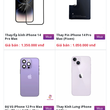
Giảm 5-15%
khi sử dụng
Giảm 5-15%
khi sử dụng
Gift Card
Gift Card
Miễn phí
kiểm tra máy, tư
Miễn phí
kiểm tra máy, tư
vấn tổng đài. Sấy máy điện
vấn tổng đài. Sấy máy điện
thoại, kích nguồn cho 100%
thoại, kích nguồn cho 100%
khách hàng.
khách hàng.
Hoàn tiền 100%
khách
Hoàn tiền 100%
khách
hàng sửa chữa điện thoại,
hàng sửa chữa điện thoại,
máy tính, máy tính bảng,
máy tính, máy tính bảng,
Thay/Ép kính iPhone 14
Thay Pin iPhone 14 Pro
Mua
Mua
Apple Watch,.. nếu không
Apple Watch,.. nếu không
Pro Max
Max (Pisen)
hài lòng.
hài lòng.
Tặng ngay vocher trị
Tặng ngay vocher trị
Giá bán : 1.350.000 vnđ
Giá bán : 1.050.000 vnđ
giá
2.000.000 đồng.
giá
2.000.000 đồng.
Tặng
cường lực trị giá 50k
Tặng
cường lực trị giá 50k
Giảm 5-15%
khi sử dụng
Giảm 5-15%
khi sử dụng
Gift Card
Gift Card
Miễn phí
kiểm tra máy, tư
Miễn phí
kiểm tra máy, tư
vấn tổng đài. Sấy máy điện
vấn tổng đài. Sấy máy điện
thoại, kích nguồn cho 100%
thoại, kích nguồn cho 100%
khách hàng.
khách hàng.
Hoàn tiền 100%
khách
Hoàn tiền 100%
khách
hàng sửa chữa điện thoại,
hàng sửa chữa điện thoại,
máy tính, máy tính bảng,
máy tính, máy tính bảng,
Độ Vỏ iPhone 12 Pro Max
Thay Kính Lưng iPhone
Mua
Mua
Apple Watch,.. nếu không
Apple Watch,.. nếu không