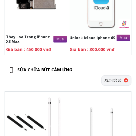
Miễn phí
kiểm tra máy, tư
vấn tổng đài. Sấy máy điện
thoại, kích nguồn cho 100%
khách hàng.
Hoàn tiền 100%
khách
hàng sửa chữa điện thoại,
máy tính, máy tính bảng,
Thay Loa Trong iPhone
Mua
Unlock Icloud Iphone 6S
Mua
Apple Watch,.. nếu không
XS Max
hài lòng.
Tặng ngay vocher trị
Giá bán : 450.000 vnđ
Giá bán : 300.000 vnđ
giá
2.000.000 đồng.
SỬA CHỮA BÚT CẢM ỨNG
Xem tất cả