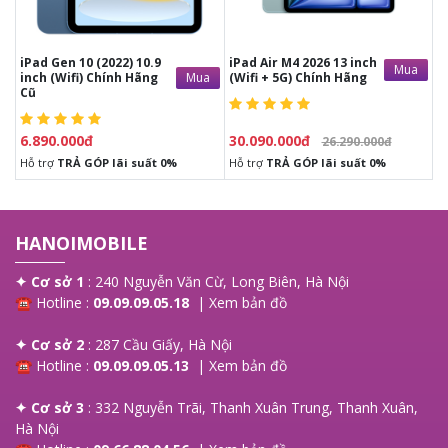
-
Bảo hành
12 tháng
chính hãng
-
Trả góp hỗ trợ cả NỢ XẤU
tại trung bảo hành Chính hãng
iPad Gen 10 (2022) 10.9
iPad Air M4 2026 13 inch
Mua
Mua
inch (Wifi) Chính Hãng
(Wifi + 5G) Chính Hãng
Cũ
6.890.000đ
30.090.000đ
26.290.000đ
Hỗ trợ
TRẢ GÓP lãi suất 0%
Hỗ trợ
TRẢ GÓP lãi suất 0%
HANOIMOBILE
✦ Cơ sở 1
: 240 Nguyễn Văn Cừ, Long Biên, Hà Nội
☎ Hotline :
09.09.09.05.18
|
Xem bản đồ
✦ Cơ sở 2
: 287 Cầu Giấy, Hà Nội
☎ Hotline :
09.09.09.05.13
|
Xem bản đồ
✦ Cơ sở 3
: 332 Nguyễn Trãi, Thanh Xuân Trung, Thanh Xuân,
Hà Nội