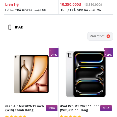
Liên hệ
10.250.000đ
13.350.000đ
Hỗ trợ
TRẢ GÓP lãi suất 0%
Hỗ trợ
TRẢ GÓP lãi suất 0%
IPAD
Xem tất cả
-
-
-25%
-14%
20.890.000đ
35.490.000đ
16.690.000đ
30.990.000đ
-
Đ
ầy đủ phụ kiện
từ nhà sản
-
Đầy đủ phụ kiện
từ nhà sản xuất.
xuất.
-
1 đổi 1 trong vòng
30 ngày
nếu
-
1 đổi 1 trong vòng
30 ngày
nếu
có lỗi phần cứng từ nhà sản xuất
có lỗi phần cứng từ nhà sản xuất
-
Bảo hành
12 tháng
chính hãng
-
Bảo hành
12 tháng
chính hãng
tại trung bảo hành Chính hãng
tại trung bảo hành Chính hãng
iPad Air M4 2026 11 inch
iPad Pro M5 2025 11 inch
Mua
Mua
(Wifi) Chính Hãng
(Wifi) Chính Hãng