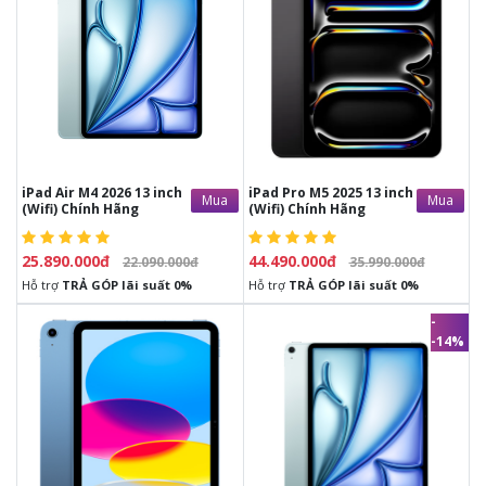
25.890.000đ
44.490.000đ
22.090.000đ
35.990.000đ
-
Đ
ầy đủ phụ kiện
từ nhà sản
-
Đầy đủ phụ kiện
từ nhà sản xuất.
xuất.
-
1 đổi 1 trong vòng
30 ngày
nếu
-
1 đổi 1 trong vòng
30 ngày
nếu
có lỗi phần cứng từ nhà sản xuất
có lỗi phần cứng từ nhà sản xuất
-
Bảo hành
12 tháng
chính hãng
-
Bảo hành
12 tháng
chính hãng
tại trung bảo hành Chính hãng
tại trung bảo hành Chính hãng
iPad Air M4 2026 13 inch
iPad Pro M5 2025 13 inch
Mua
Mua
(Wifi) Chính Hãng
(Wifi) Chính Hãng
25.890.000đ
44.490.000đ
22.090.000đ
35.990.000đ
Hỗ trợ
TRẢ GÓP lãi suất 0%
Hỗ trợ
TRẢ GÓP lãi suất 0%
-
-14%
6.890.000đ
30.090.000đ
26.290.000đ
MUA HÀNG TRẢ GÓP
-
Đ
ầy đủ phụ kiện
từ nhà sản
xuất.
- Hỗ trợ Trả góp lãi suất 0%
-
1 đổi 1 trong vòng
30 ngày
nếu
- Duyệt hồ sơ nhanh chóng: 15
có lỗi phần cứng từ nhà sản xuất
phút nhận máy