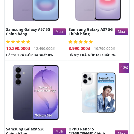
có lỗi phần cứng từ nhà sản xuất
có lỗi phần cứng từ nhà sản xuất
-
Bảo hành
12 tháng
chính hãng
-
Bảo hành
12 tháng
chính hãng
tại trung bảo hành Chính hãng
tại trung bảo hành Chính hãng
Samsung Galaxy A57 5G
Samsung Galaxy A37 5G
Mua
Mua
Chính hãng
Chính hãng
10.290.000đ
8.990.000đ
12.490.000đ
10.790.000đ
Hỗ trợ
TRẢ GÓP lãi suất 0%
Hỗ trợ
TRẢ GÓP lãi suất 0%
-12%
20.690.000đ
16.390.000đ
18.500.000đ
-
Đầy đủ phụ kiện
từ nhà sản xuất.
-
Đầy đủ phụ kiện
từ nhà sản xuất.
-
1 đổi 1 trong vòng
30 ngày
nếu
-
1 đổi 1 trong vòng
30 ngày
nếu
có lỗi phần cứng từ nhà sản xuất
có lỗi phần cứng từ nhà sản xuất
-
Bảo hành
12 tháng
chính hãng
-
Bảo hành
12 tháng
chính hãng
tại trung bảo hành Chính hãng
tại trung bảo hành Chính hãng
Samsung Galaxy S26
OPPO Reno15
Mua
Mua
Chính hãng
(12GB/256GB) Chính