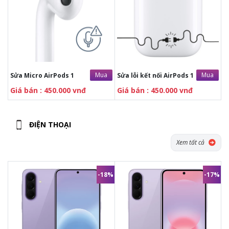
Mua
Mua
Sửa Micro AirPods 1
Sửa lỗi kết nối AirPods 1
Giá bán : 450.000 vnđ
Giá bán : 450.000 vnđ
ĐIỆN THOẠI
Xem tất cả
-18%
-17%
10.290.000đ
8.990.000đ
12.490.000đ
10.790.000đ
-
Đ
ầy đủ phụ kiện
từ nhà sản
-
Đ
ầy đủ phụ kiện
từ nhà sản
xuất.
xuất.
-
1 đổi 1 trong vòng
30 ngày
nếu
-
1 đổi 1 trong vòng
30 ngày
nếu