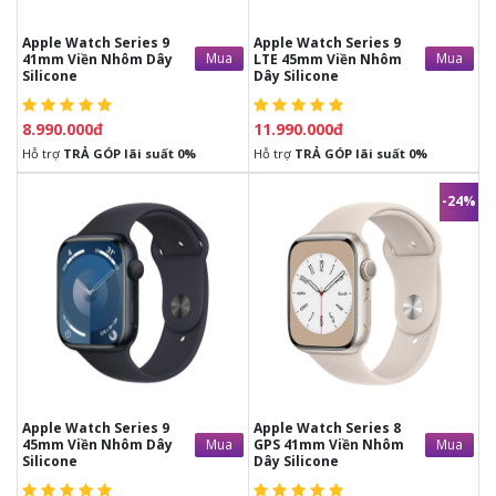
Apple Watch Series 9
Apple Watch Series 9
Mua
Mua
41mm Viền Nhôm Dây
LTE 45mm Viền Nhôm
Silicone
Dây Silicone
8.990.000đ
11.990.000đ
Hỗ trợ
TRẢ GÓP lãi suất 0%
Hỗ trợ
TRẢ GÓP lãi suất 0%
-24%
Liên hệ
10.250.000đ
13.350.000đ
MUA HÀNG TRẢ GÓP
- Hỗ trợ trả góp lãi suất 0%
- Duyệt hồ sơ nhanh chóng: 15
phút nhận máy
-
Trả góp hỗ trợ cả NỢ XẤU
Apple Watch Series 9
Apple Watch Series 8
Mua
Mua
45mm Viền Nhôm Dây
GPS 41mm Viền Nhôm
Silicone
Dây Silicone