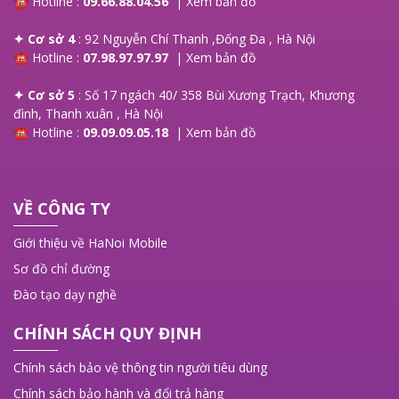
☎ Hotline :
09.66.88.04.56
|
Xem bản đồ
✦ Cơ sở 4
: 92 Nguyễn Chí Thanh ,Đống Đa , Hà Nội
☎ Hotline :
07.98.97.97.97
|
Xem bản đồ
✦ Cơ sở 5
: Số 17 ngách 40/ 358 Bùi Xương Trạch, Khương
đình, Thanh xuân , Hà Nội
☎ Hotline :
09.09.09.05.18
|
Xem bản đồ
VỀ CÔNG TY
Giới thiệu về HaNoi Mobile
Sơ đồ chỉ đường
Đào tạo dạy nghề
CHÍNH SÁCH QUY ĐỊNH
Chính sách bảo vệ thông tin người tiêu dùng
Chính sách bảo hành và đổi trả hàng