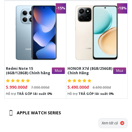
-15%
-18%
5.990.000đ
5.490.000đ
7.000.000đ
6.690.000đ
-
Đầy đủ phụ kiện
từ nhà sản xuất.
-
Đầy đủ phụ kiện
từ nhà sản xuất.
-
1 đổi 1 trong vòng
30 ngày
nếu
-
1 đổi 1 trong vòng
30 ngày
nếu
có lỗi phần cứng từ nhà sản xuất
có lỗi phần cứng từ nhà sản xuất
-
Bảo hành
12 tháng
chính hãng
-
Bảo hành
12 tháng
chính hãng
tại trung bảo hành Chính hãng
tại trung bảo hành Chính hãng
Redmi Note 15
HONOR X7d (8GB/256GB)
Mua
Mua
(6GB/128GB) Chính hãng
Chính Hãng
5.990.000đ
5.490.000đ
7.000.000đ
6.690.000đ
Hỗ trợ
TRẢ GÓP lãi suất 0%
Hỗ trợ
TRẢ GÓP lãi suất 0%
APPLE WATCH SERIES
Xem tất cả