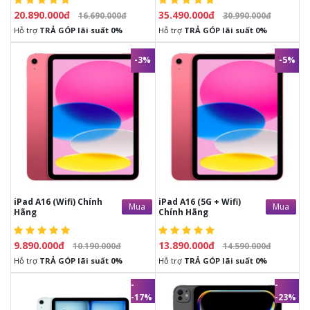
20.890.000đ
35.490.000đ
16.690.000đ
30.990.000đ
Hỗ trợ
TRẢ GÓP lãi suất 0%
Hỗ trợ
TRẢ GÓP lãi suất 0%
-3%
-5%
9.890.000đ
10.190.000đ
13.890.000đ
14.590.000đ
-
Đầy đủ phụ kiện
từ nhà sản xuất.
-
Đầy đủ phụ kiện
từ nhà sản xuất.
-
1 đổi 1 trong vòng
30 ngày
nếu
-
1 đổi 1 trong vòng
30 ngày
nếu
có lỗi phần cứng từ nhà sản xuất
có lỗi phần cứng từ nhà sản xuất
-
Bảo hành
12 tháng
chính hãng
-
Bảo hành
12 tháng
chính hãng
tại trung bảo hành Chính hãng
tại trung bảo hành Chính hãng
iPad A16 (Wifi) Chính
iPad A16 (5G + Wifi)
Mua
Mua
Hãng
Chính Hãng
9.890.000đ
13.890.000đ
10.190.000đ
14.590.000đ
Hỗ trợ
TRẢ GÓP lãi suất 0%
Hỗ trợ
TRẢ GÓP lãi suất 0%
-
-
-17%
-23%